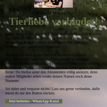
WHATSAPP-KANAL
Tierliebe verbindet!
Schon lange wollte ich eine Möglichkeit schaffen, dich bequem
und direkt auf dem Laufenden zu halten und in meinem
WhatsApp-Kanal
erfährst du als Erster von Terminen,
Aktionen und spannenden Impulsen.
Da ich selbst kein großer Fan von klassischen E-Mail-
Newslettern bin, habe ich mich bewusst für WhatsApp
entschieden: Keine überfüllten Postfächer, kein Spam, sondern
nur relevante Infos, wann immer es etwas Neues gibt. Und das
Beste: Du bleibst unter den Abonnenten völlig anonym, denn
andere Mitglieder sehen weder deinen Namen noch deine
Nummer.
Sei dabei und verpasse nichts! Lass uns gerne verbinden, dafür
musst du nur den Button klicken.
Jetzt beitreten - WhatsApp Kanal