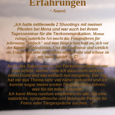
Erfahrungen
~ Amrei
„Ich hatte mittlerweile 2 Shootings mit meinen
Pferden bei Mona und war auch bei ihrem
Tagesseminar für die Tierkommunikation.
Monas
ruhige, natürliche Art macht das Fotografieren für
jedermann "einfach" und man fängt schon bald an, sich vor
der Kamera wohlzufühlen. Und die Ergebnisse sind wirklich
ein Traum - ich liebe diese Bilder einfach sehr und schaue sie
mir immer wieder an 🤍
Auch das Tagesseminar zur Tierkommunikation war
total schön: vorher hatte ich dazu nicht wirklich
einen Draht und war einfach nur neugierig. Der Tag
hat mir das Thema sehr viel näher gebracht und ich
konnte sogar meine ersten Tiergespräche führen,
was für ein tolles Erlebnis!
Ich kann Mona rundum empfehlen für alle, die eine
natürliche, sympathische und liebevolle Person für
Fotos oder Tiergespräche suchen. :-)“
(Google-Bewertung)