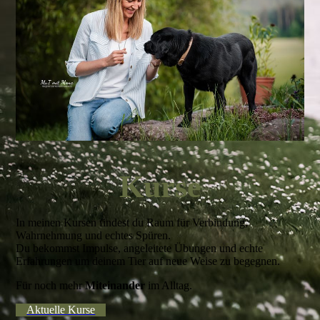
Kurse
In meinen Kursen findest du Raum für Verbindung,
Wahrnehmung und echtes Spüren.
Du bekommst Impulse, angeleitete Übungen und echte
Erfahrungen um deinem Tier auf neue Weise zu begegnen.
Für noch mehr
Miteinander
im Alltag.
Aktuelle Kurse