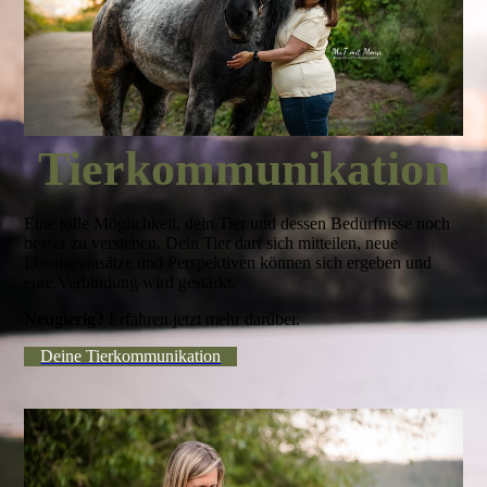
Tierkommunikation
Eine tolle Möglichkeit, dein Tier und dessen Bedürfnisse noch
besser zu verstehen. Dein Tier darf sich mitteilen, neue
Lösungsansätze und Perspektiven können sich ergeben und
eure Verbindung wird gestärkt.
Neugierig?
Erfahren jetzt mehr darüber.
Deine Tierkommunikation