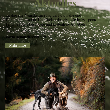
Aktuelles
Erfahre alle Neuigkeiten rund um Fotografie und
Tierkommunikation. Hier findest du saisonale Infos, spontane
Termine sowie besondere und kostenfreie Angebote.
Vorbeischauen
lohnt sich.
Mehr Infos