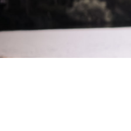
Cookie-Einstellungen
Diese Webseite verwendet Cookies, um Besuchern ein optimales
Nutzererlebnis zu bieten. Bestimmte Inhalte von Drittanbietern werden
nur angezeigt, wenn die entsprechende Option aktiviert ist. Die
Datenverarbeitung kann dann auch in einem Drittland erfolgen.
Weitere Informationen hierzu in der Datenschutzerklärung.
Technisch notwendige
Diese Cookies sind zum Betrieb der Webseite notwendig, z.B. zum
Schutz vor Hackerangriffen und zur Gewährleistung eines
konsistenten und der Nachfrage angepassten Erscheinungsbilds der
Seite.
Analytische