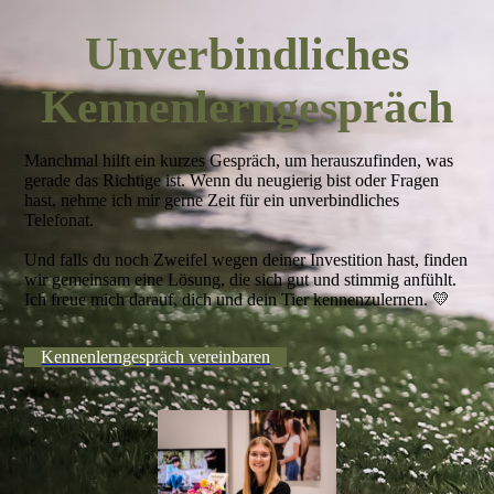
Unverbindliches
Kennenlerngespräch
Manchmal hilft ein kurzes Gespräch, um herauszufinden, was
gerade das Richtige ist. Wenn du neugierig bist oder Fragen
hast, nehme ich mir gerne Zeit für ein unverbindliches
Telefonat.
Und falls du noch Zweifel wegen deiner Investition hast, finden
wir gemeinsam eine Lösung, die sich gut und stimmig anfühlt.
Ich freue mich darauf, dich und dein Tier kennenzulernen. 💛
Kennenlerngespräch vereinbaren